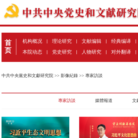
机构概况
|
理论研究
|
文献编辑
|
经典编译
|
首
页
本院动态
|
党史研究
|
人物研究
|
对外翻译
|
中共中央黨史和文獻研究院
>>
影像紀錄
>>
專家訪談
專家訪談
媒體報道
文