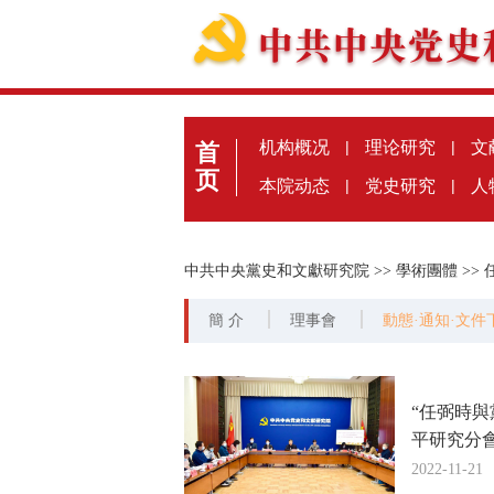
机构概况
|
理论研究
|
文
首
页
本院动态
|
党史研究
|
人
中共中央黨史和文獻研究院
>>
學術團體
>>
簡 介
理事會
動態·通知·文件
“任弼時
平研究分
2022-11-21