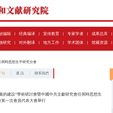
献编辑
|
经典编译
|
宣传教育
|
专家学者
|
成果总库
|
物研究
|
对外翻译
|
地方工作
|
学术团体
|
馆藏资源
|
任弼時思想生平研究分會
下載
通 訊
聯系我們
與黨的建設”學術研討會暨中國中共文獻研究會任弼時思想生
會第一次會員代表大會舉行