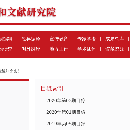
献编辑
|
经典编译
|
宣传教育
|
专家学者
|
成果总库
|
物研究
|
对外翻译
|
地方工作
|
学术团体
|
馆藏资源
|
《黨的文獻》
目錄索引
2020年第03期目錄
2020年第01期目錄
2019年第05期目錄