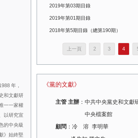
2019年第03期目錄
2019年第01期目錄
2018年第5期目錄（總第190期）
上一頁
2
3
4
《黨的文獻》
88 年，
史和文獻研
主管 主辦
：中共中央黨史和文獻
唯一一家權
中央檔案館
、以研究宣
色的中央級
顧問
：冷 溶 李明華
獻》始終堅