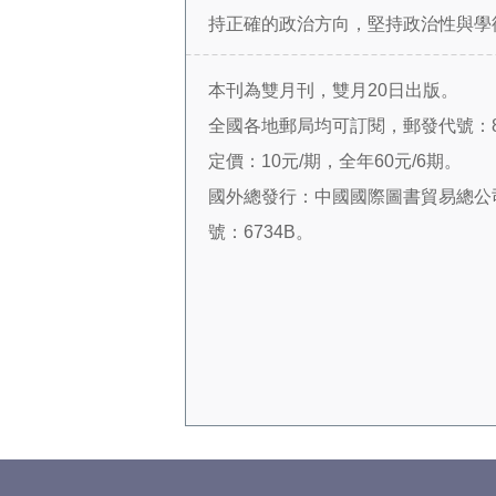
持正確的政治方向，堅持政治性與學
一，在研究和宣傳黨的領袖人物、黨
本刊為雙月刊，雙月20日出版。
論，推進黨的思想理論建設方面，發
全國各地郵局均可訂閱，郵發代號：8
用。特別是黨的十八大以來，注重研
定價：10元/期，全年60元/6期。
近平新時代中國特色社會主義思想，
國外總發行：中國國際圖書貿易總公
有較高理論和學術水准的研究和宣傳
號：6734B。
了理論界和學術界的廣泛關注和積極
廣大讀者的歡迎與肯定。
《黨的文獻》開設的主要欄目有
時代中國特色社會主義思想研究”“重要
國家領導人思想生平研究”“黨史新中
究”“考訂與探討”“文獻中的人和事”
選全國百種重點社科期刊、全國百強
獲國家期刊獎提名獎，為國家社科基