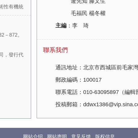
逄先知 滕文生
術性有機統
毛福民 楊冬權
的歷史和理
主編
：李 琦
揮了重要作
2－872。
究和宣傳習
刊發了一批
聯系我們
司，發行代
文章，引起
反響，受到
通訊地址：北京市西城區前毛家灣
郵政編碼：100017
“習近平新
聯系電話：010-63095897（編輯部
文獻”“黨和
投稿郵箱：ddwx1386@vip.sina.c
國史專題研
等。曾連續入
社科期刊，
金資助期
网站介绍
网站声明
意见反馈
版权信息