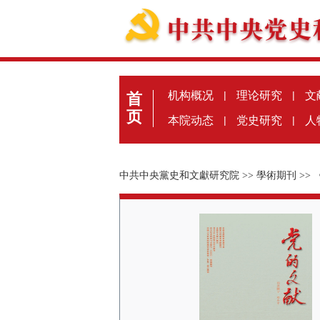
机构概况
|
理论研究
|
文
首
页
本院动态
|
党史研究
|
人
中共中央黨史和文獻研究院
>>
學術期刊
>>