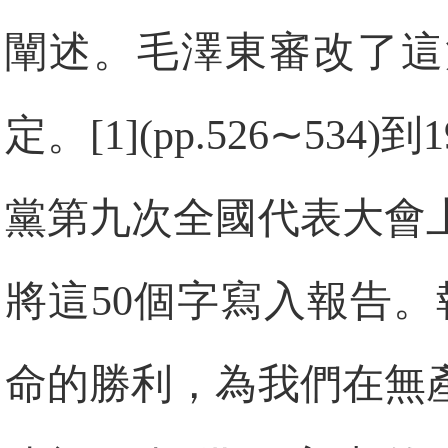
闡述。毛澤東審改了這
定。[1](pp.526∼53
黨第九次全國代表大會
將這50個字寫入報告
命的勝利，為我們在無