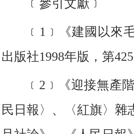
﹝參引文獻﹞
﹝1﹞《建國以來
出版社1998年版，第42
﹝2﹞《迎接無產
民日報〉、〈紅旗〉雜