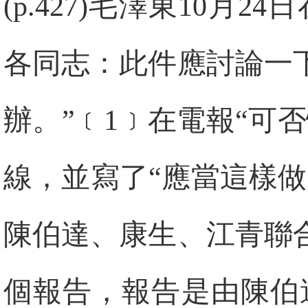
(p.427)毛澤東10月
各同志：此件應討論一
辦。”﹝1﹞在電報“可
線，並寫了“應當這樣做
陳伯達、康生、江青聯
個報告，報告是由陳伯