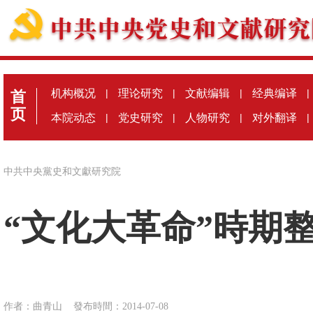
机构概况
|
理论研究
|
文献编辑
|
经典编译
|
首
页
本院动态
|
党史研究
|
人物研究
|
对外翻译
|
中共中央黨史和文獻研究院
“文化大革命”時期
作者：曲青山
發布時間：2014-07-08