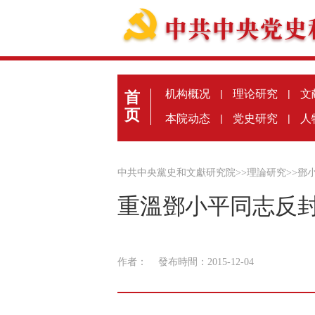
机构概况
|
理论研究
|
文
首
页
本院动态
|
党史研究
|
人
中共中央黨史和文獻研究院
>>
理論研究
>>
鄧
重溫鄧小平同志反
作者：
發布時間：2015-12-04