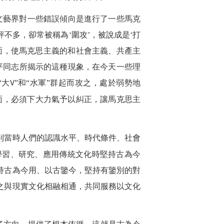
文藝界對一些錯誤傾向是進行了一些馬克
不多，卻常被稱為‘圍攻’，被說成是‘打
面，使馬克思主義的和社會主義、共產主
平同志所揭示的這種現象，在今天一些理
“大
”和“水軍”群起而攻之，處於弱勢地
V
局面，必須下大力氣予以糾正，讓馬克思主
到當時人們的認識水平、時代條件、社會
學習、研究、應用傳統文化時堅持古為今
持古為今用、以古鑒今，堅持有鑒別的對
之與現實文化相融相通，共同服務以文化