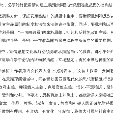
因此，必須始終把肅清封建主義殘余同對於資產階級思想的批判結
徹調整方針，保証安定團結》的講話中重申，要繼續批判和反對
社會主義原則的制度和法律來清除這些影響。同時，要批判和反
唯利是圖、“一切向錢看”的腐朽思想，批判和反對無政府主義、
明地作斗爭，是鄧小平在改革開放歷史進程中所確立的重要原則
程中，宣傳思想文化戰線必須勇敢承擔起自己的職責。鄧小平始
在這場斗爭中必須始終頭腦清醒，立場堅定，勇於承擔起神聖的
學藝術工作者第四次代表大會上祝詞表示，“文藝工作者，要同
，在意識形態領域中，同各種妨害四個現代化的思想習慣進行長
政府主義、極端個人主義，克服官僚主義。”鄧小平還強調，屬
、鑒別和批判。他要求，思想戰線上的戰士，都應當是人類靈魂
文章、作品、教學、講演、表演，教育和引導人民正確地對待
正做到有理想、有道德、有文化、守紀律，為偉大壯麗的社會主