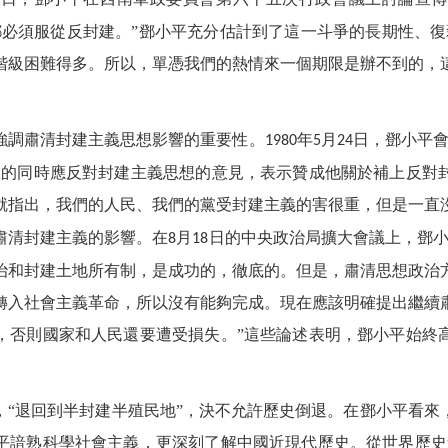
8
都必須服從反封建。”鄧小平充分估計到了這一斗爭的長期性、復
階級困難得多。所以，單憑我們的熱情來一個期限是辦不到的，
強調肅清封建主義思想影響的重要性。
年
月
日，鄧小平會
1980
5
24
想的同時應反對封建主義思想的意見，表示贊成他關於補上反對
就指出，我們的人民、我們的黨受封建主義的害很重，但是一直
肅清封建主義的影響。在
月
日的中央政治局擴大會議上，鄧小
8
18
治和封建土地所有制，是成功的，徹底的。但是，肅清思想政治
轉入社會主義革命，所以沒有能夠完成。現在應該明確提出繼續
，否則國家和人民還要遭受損失。”這些論述表明，鄧小平始終
，“退回到半封建半殖民地”，決不允許歷史倒退。在鄧小平看來
平諳熟科學社會主義，更深刻了解中國近現代歷史。從世界歷史