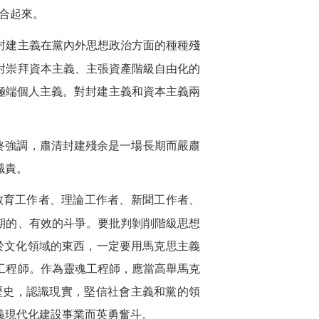
合起來。
封建主義在黨內外思想政治方面的種種殘
對崇拜資本主義、主張資產階級自由化的
極端個人主義。對封建主義和資本主義兩
。
終強調，肅清封建殘余是一場長期而嚴肅
職責。
教育工作者、理論工作者、新聞工作者、
期的、有效的斗爭。要批判剝削階級思想
於文化領域的東西，一定要用馬克思主義
工程師。作為靈魂工程師，應當高舉馬克
歷史，認識現實，堅信社會主義和黨的領
義現代化建設事業而英勇奮斗。