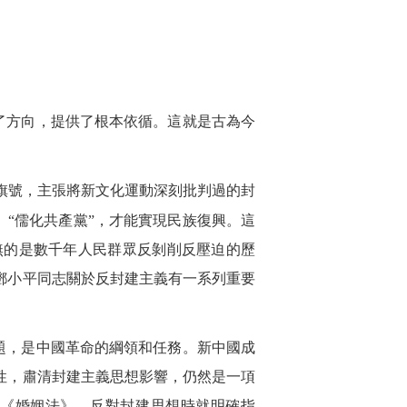
了方向，提供了根本依循。這就是古為今
旗號，主張將新文化運動深刻批判過的封
、“儒化共產黨”，才能實現民族復興。這
無的是數千年人民群眾反剝削反壓迫的歷
鄧小平同志關於反封建主義有一系列重要
題，是中國革命的綱領和任務。新中國成
性，肅清封建主義思想影響，仍然是一項
《婚姻法》、反對封建思想時就明確指