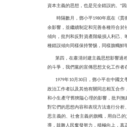
資本主義的思想，也是完全錯誤的。”
時隔數月，鄧小平
年底在《貫
1980
余影響，並繼續制定和完善各種符合於
傾向，批判和反對資產階級損人利己、
種錯誤傾向同樣保持警惕，同樣旗幟鮮
第四，在肅清封建主義思想影響過
的斗爭，我們黨的宣傳思想文化工作者
年
月
日，鄧小平在中國文
1979
10
30
政治工作者以及其他有關同志相互合作
和小生產守舊狹隘心理的影響，批判無
對它們的思想內容和表現方法進行分析
思主義的、社會主義的旗幟，用自己的
導，鼓舞人民奮發努力，積極向上，真