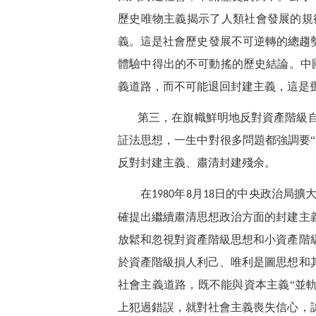
歷史唯物主義揭示了人類社會發展的規
義。這是社會歷史發展不可逆轉的總趨
體驗中得出的不可動搖的歷史結論。中
義道路，而不可能退回封建主義，這是
第三，在旗幟鮮明地反對資產階級
証法思想，一生中對很多問題都強調要
反對封建主義、肅清封建殘余。
在
年
月
日的中央政治局擴
1980
8
18
確提出繼續肅清思想政治方面的封建主
放鬆和忽視對資產階級思想和小資產階
於資產階級損人利己、唯利是圖思想和
社會主義道路，既不能與資本主義“並軌
上犯過錯誤，就對社會主義喪失信心，