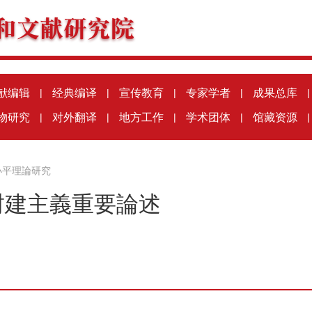
献编辑
|
经典编译
|
宣传教育
|
专家学者
|
成果总库
|
物研究
|
对外翻译
|
地方工作
|
学术团体
|
馆藏资源
|
小平理論研究
封建主義重要論述