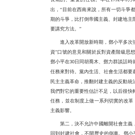
1952
3
出，“目前在西南來說，所有一切斗爭
期的斗爭，比打倒帝國主義、封建地主
要講究方法。”
進入改革開放新時期，鄧小平多次
資”口號的意見和關於反對資產階級思
鄧小平在
日同胡喬木、鄧力群談話時
30
任務來對待。黨內生活、社會生活都要
民主主義革命，推翻封建主義的反動統
我們對它的重要性估計不足，以后很快
任務，並在制度上做一系列切實的改革
主義影響。
第二，決不允許中國離開社會主義
回到封建社會，不開歷史的倒車。鄧小