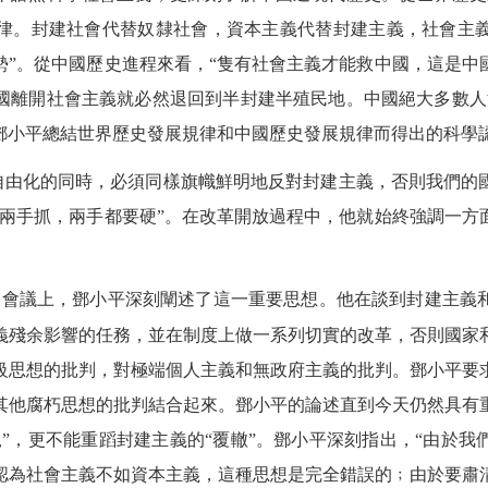
律。封建社會代替奴隸社會，資本主義代替封建主義，社會主
勢”。從中國歷史進程來看，“隻有社會主義才能救中國，這是中
國離開社會主義就必然退回到半封建半殖民地。中國絕大多數人
鄧小平總結世界歷史發展規律和中國歷史發展規律而得出的科學
自由化的同時，必須同樣旗幟鮮明地反對封建主義，否則我們的
“兩手抓，兩手都要硬”。在改革開放過程中，他就始終強調一方
大會議上，鄧小平深刻闡述了這一重要思想。他在談到封建主義
義殘余影響的任務，並在制度上做一系列切實的改革，否則國家
級思想的批判，對極端個人主義和無政府主義的批判。鄧小平要
其他腐朽思想的批判結合起來。鄧小平的論述直到今天仍然具有
”，更不能重蹈封建主義的“覆轍”。鄧小平深刻指出，“由於
認為社會主義不如資本主義，這種思想是完全錯誤的﹔由於要肅