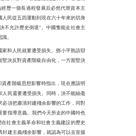
義經歷一個長過程發展后必然代替資本主
國人民從五四運動到現在六十年來的切身
決不允許歷史倒退”。中國隻能走社會主
認識。
國家和人民就要遭受損失。鄧小平熟諳辯
面堅決反對資產階級自由化，一方面堅決
和資產階級思想影響時指出，現在應該明
和人民還要遭受損失。同時，決不能絲毫
求必須把肅清封建殘余影響的工作，同對
重要指導意義。我們今天所走的中國特色
我們在社會主義革命和社會主義建設的歷史
清封建主義殘余影響，就認為可以去宣揚