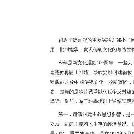
習近平總書記的重要講話與鄧小平
用，批判繼承，實現傳統文化的創造性
今年是新文化運動
周年。一些人
100
建禮教再請上神壇，鼓吹要以封建禮教、
種觀點之於中國傳統文化，脫離實際，
史，虛無的是鴉片戰爭以來反帝反封建
講話。當前，為了科學辨別上述錯誤觀
第一，肅清封建主義思想影響，是
立后，封建主義賴以生存的經濟基礎、
長期的、重要的任務。早在
年
月