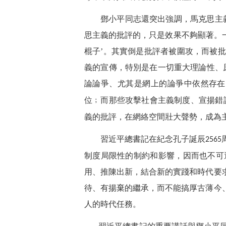
鄧小平同志還突出強調，馬克思主
思主義的批評的，只是效果不夠顯著。一
棍子’。其實倒是批評者被圍攻，而被
義的宣傳，特別是在一切重大理論性、
論論爭、尤其是網上的論爭中依然存在
位﹔而那些攻擊社會主義制度、宣揚錯
義的批評，在網絡空間壯大聲勢，成為
習近平總書記在紀念孔子誕辰
2565
制度局限性的制約和影響，因而也不可
用、推陳出新，結合新的實踐和時代要
待、有揚棄的繼承，而不能搞厚古薄今
人的時代任務。