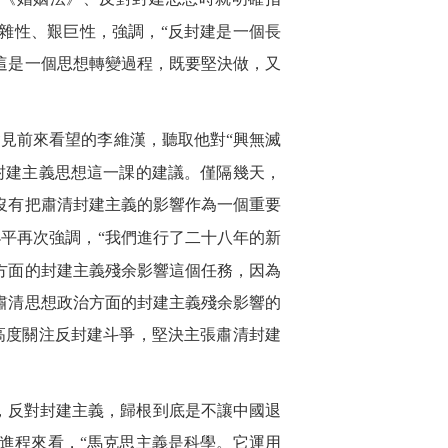
雜性、艱巨性，強調，“反封建是一個長
這是一個思想轉變過程，既要堅決做，又
見前來看望的李維漢，聽取他對“興無滅
封建主義思想這一課的建議。僅隔幾天，
沒有把肅清封建主義的影響作為一個重要
平再次強調，“我們進行了二十八年的新
方面的封建主義殘余影響這個任務，因為
肅清思想政治方面的封建主義殘余影響的
高度關注反封建斗爭，堅決主張肅清封建
，反對封建主義，歸根到底是不讓中國退
進程來看，“馬克思主義是科學。它運用