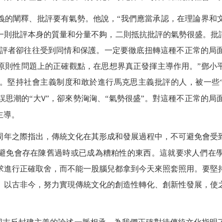
義的闡釋、批評要有氣勢。他說，“我們應當承認，在理論界和
則批評本身的質量和分量不夠，二則抵抗批評的氣勢很盛。批評
批評者卻往往受到同情和保護。一定要徹底扭轉這種不正常的局
原則性問題上的正確觀點，在思想界真正發揮主導作用。”鄧小
。堅持社會主義制度和敢於進行馬克思主義批評的人，被一些
誤思潮的“大
”，卻來勢洶洶、“氣勢很盛”。對這種不正常的
V
主導。
周年之際指出，傳統文化在其形成和發展過程中，不可避免會受
避免會存在陳舊過時或已成為糟粕性的東西。這就要求人們在
求進行正確取舍，而不能一股腦兒都拿到今天來照套照用。要堅
、以古非今，努力實現傳統文化的創造性轉化、創新性發展，使