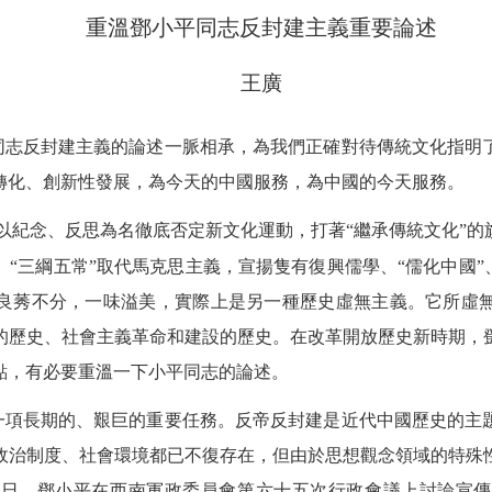
重溫鄧小平同志反封建主義重要論述
王廣
同志反封建主義的論述一脈相承，為我們正確對待傳統文化指明
轉化、創新性發展，為今天的中國服務，為中國的今天服務。
以紀念、反思為名徹底否定新文化運動，打著“繼承傳統文化”的
“三綱五常”取代馬克思主義，宣揚隻有復興儒學、“儒化中國”
良莠不分，一味溢美，實際上是另一種歷史虛無主義。它所虛
的歷史、社會主義革命和建設的歷史。在改革開放歷史新時期，
點，有必要重溫一下小平同志的論述。
一項長期的、艱巨的重要任務。反帝反封建是近代中國歷史的主
政治制度、社會環境都已不復存在，但由於思想觀念領域的特殊
日，鄧小平在西南軍政委員會第六十五次行政會議上討論宣傳