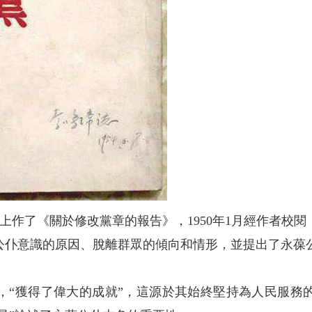
七大上作了《關於修改黨章的報告》，1950年1月經作者
公仆意識的原因、脫離群眾的傾向和情形，並提出了永葆
獲得了偉大的成就”，這源於其始終堅持為人民服務