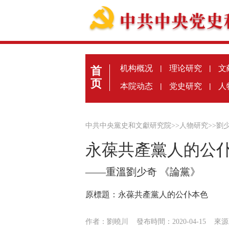
机构概况
|
理论研究
|
文
首
页
本院动态
|
党史研究
|
人
中共中央黨史和文獻研究院
>>
人物研究
>>
劉
永葆共產黨人的公
——重溫劉少奇 《論黨》
原標題：永葆共產黨人的公仆本色
作者：劉曉川
發布時間：2020-04-15
來源