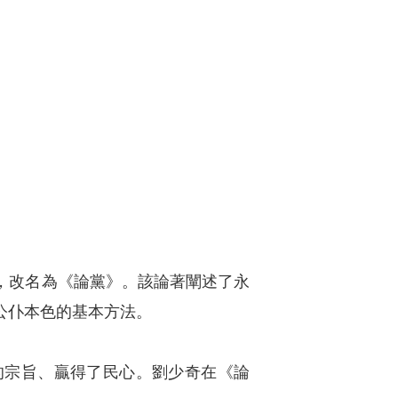
校閱，改名為《論黨》。該論著闡述了永
公仆本色的基本方法。
的宗旨、贏得了民心。劉少奇在《論