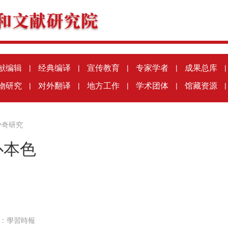
献编辑
|
经典编译
|
宣传教育
|
专家学者
|
成果总库
|
物研究
|
对外翻译
|
地方工作
|
学术团体
|
馆藏资源
|
少奇研究
仆本色
：
學習時報