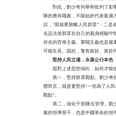
對此，劉少奇列舉和批判了影響黨
隊的應有職責，不能始終代表最廣
誤，“那就要脫離人民群眾”﹔二
去設法使群眾在自己的親身經驗中
存在的官僚主義、軍閥主義也是嚴
可能生長。因此，隻有敢於、善於
堅持人民立場，永葆公仆本色
面對上述思想傾向，如何才能使
第一，堅持群眾觀點。劉少奇指出
體而言，就是要堅持“一切為了人民
觀點”。
第二，強化干部隊伍管理。劉少奇
黨的領導骨干，也是中國革命的領