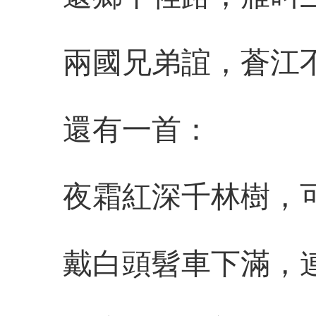
兩國兄弟誼，蒼江
還有一首：
夜霜紅深千林樹，
戴白頭髫車下滿，