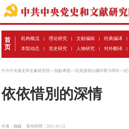
机构概况
|
理论研究
|
文献编辑
|
经典编译
|
首
页
本院动态
|
党史研究
|
人物研究
|
对外翻译
|
中共中央黨史和文獻研究院
>>
熱點專題
>>
抗美援朝出國作戰70周年
>>
紀
依依惜別的深情
作者：魏巍
發布時間：2021-01-22