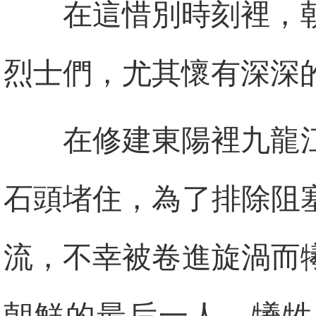
在這惜別時刻裡，
烈士們，尤其懷有深深
在修建東陽裡九龍
石頭堵住，為了排除阻
流，不幸被卷進旋渦而