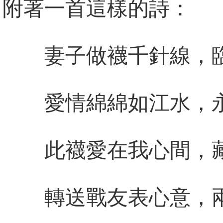
附著一首這樣的詩：
妻子做襪千針線，
愛情綿綿如江水，
此襪愛在我心間，
轉送戰友表心意，