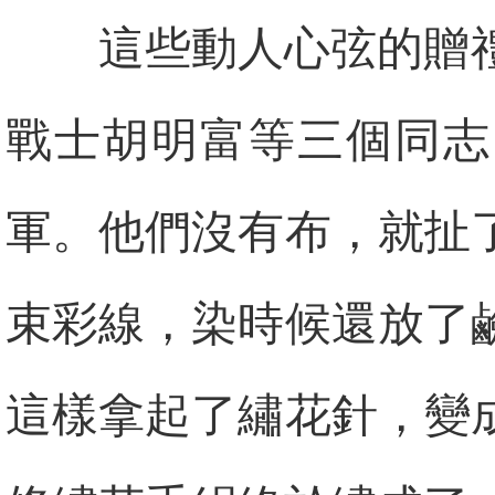
這些動人心弦的贈
戰士胡明富等三個同志
軍。他們沒有布，就扯
束彩線，染時候還放了
這樣拿起了繡花針，變