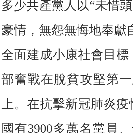
多少共產黨人以“未惜
豪情，無怨無悔地奉獻
全面建成小康社會目標
部奮戰在脫貧攻堅第一
上。在抗擊新冠肺炎疫情
國有3900多萬名黨