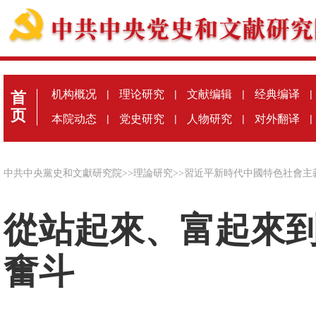
机构概况
|
理论研究
|
文献编辑
|
经典编译
|
首
页
本院动态
|
党史研究
|
人物研究
|
对外翻译
|
中共中央黨史和文獻研究院
>>
理論研究
>>
習近平新時代中國特色社會主
從站起來、富起來
奮斗