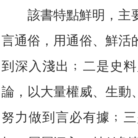
該書特點鮮明，主
言通俗，用通俗、鮮活
到深入淺出﹔二是史料
論，以大量權威、生動
努力做到言必有據﹔三