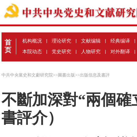
机构概况
|
理论研究
|
文献编辑
|
经典编译
|
首
页
本院动态
|
党史研究
|
人物研究
|
对外翻译
|
中共中央黨史和文獻研究院
>>
圖書出版
>>
出版信息及書評
不斷加深對“兩個確
書評介）