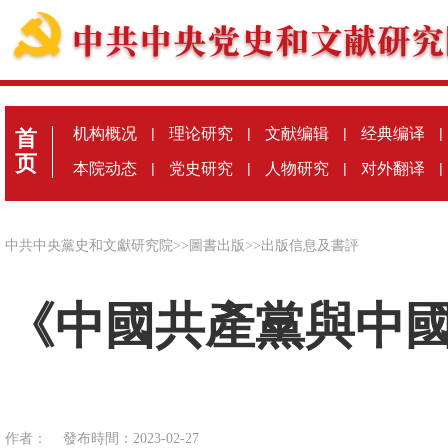
机构概况
|
理论研究
|
文献编辑
|
经典编译
|
首
页
本院动态
|
党史研究
|
人物研究
|
对外翻译
|
中共中央黨史和文獻研究院
>>
圖書出版
>>
出版信息及書評
《中國共產黨與中
作者：
發布時間：2023-02-27