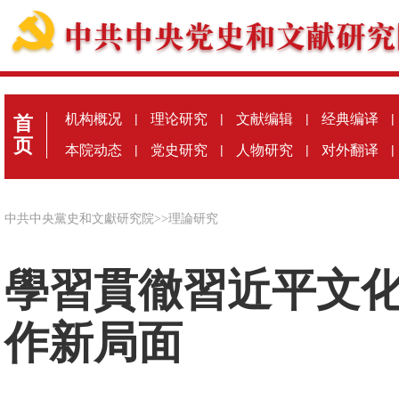
机构概况
|
理论研究
|
文献编辑
|
经典编译
|
首
页
本院动态
|
党史研究
|
人物研究
|
对外翻译
|
中共中央黨史和文獻研究院
>>
理論研究
學習貫徹習近平文
作新局面