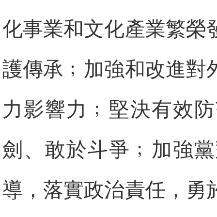
化事業和文化產業繁榮
護傳承﹔加強和改進對
力影響力﹔堅決有效防
劍、敢於斗爭﹔加強黨
導，落實政治責任，勇