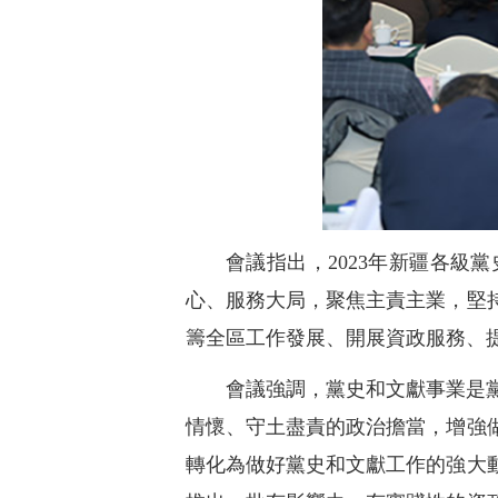
會議指出，2023年新疆各
心、服務大局，聚焦主責主業，堅
籌全區工作發展、開展資政服務、
會議強調，黨史和文獻事業是
情懷、守土盡責的政治擔當，增強
轉化為做好黨史和文獻工作的強大