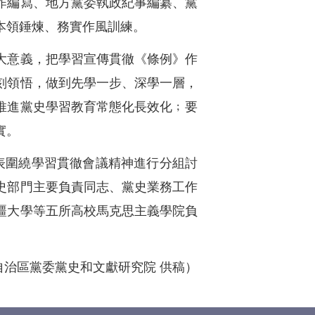
作編寫、地方黨委執政紀事編纂、黨
本領錘煉、務實作風訓練。
大意義，把學習宣傳貫徹《條例》作
刻領悟，做到先學一步、深學一層，
推進黨史學習教育常態化長效化﹔要
實。
表圍繞學習貫徹會議精神進行分組討
史部門主要負責同志、黨史業務工作
疆大學等五所高校馬克思主義學院負
自治區黨委黨史和文獻研究院 供稿）