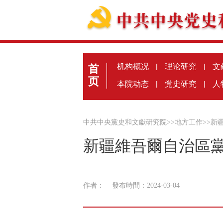
机构概况
|
理论研究
|
文
首
页
本院动态
|
党史研究
|
人
中共中央黨史和文獻研究院
>>
地方工作
>>
新
新疆維吾爾自治區
作者：
發布時間：2024-03-04