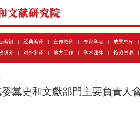
献编辑
|
经典编译
|
宣传教育
|
专家学者
|
成果总库
|
物研究
|
对外翻译
|
地方工作
|
学术团体
|
馆藏资源
|
疆
黨委黨史和文獻部門主要負責人