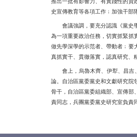
推出一批有影響力、有實踐性的資
史宣傳教育等各項工作﹔加強干部
會議強調，要充分認識《黨史
為一項重要政治任務，切實抓緊抓
做先學深學的示范者、帶動者﹔要
真抓實干、貫徹落實，認真研究、
會上，烏魯木齊、伊犁、昌吉
論。自治區黨委黨史和文獻研究院
骨干，自治區黨委組織部、宣傳部
責同志，兵團黨委黨史研究室負責同