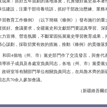
政成果﹔抓好五年規劃的落地落實，扎實做好黨史基本著
隊伍建設，注重干部培養培訓，抓好干部政治歷練、業務
學習教育工作條例》（以下簡稱《條例》）發布施行的重
實抓好。會議要求，全疆黨史和文獻部門要認真學習、深
大力宣傳、營造氛圍，不斷鞏固拓展黨史學習教育成果，
精心謀劃，採取切實有效的措施，推動《條例》的貫徹落
、和田4個地（州、市）黨史部門作了交流發言，與會代
領導班子成員及各處室負責同志，各地（州、市）黨委黨
、政研室等有關部門單位相關負責同志，在烏魯木齊的新
志共70余人參加會議。
（新疆維吾爾