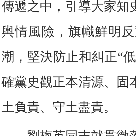
傳遞之中，引導大家知
輿情風險，旗幟鮮明反
潮，堅決防止和糾正“低
確黨史觀正本清源、固
土負責、守土盡責。