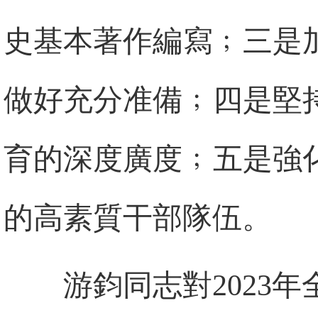
史基本著作編寫﹔三是
做好充分准備﹔四是堅
育的深度廣度﹔五是強
的高素質干部隊伍。
游鈞同志對2023