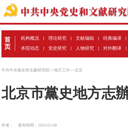
机构概况
|
理论研究
|
文献编辑
|
经典编译
|
首
页
本院动态
|
党史研究
|
人物研究
|
对外翻译
|
中共中央黨史和文獻研究院
>>
地方工作
>>
北京
北京市黨史地方志
作者：
發布時間：2024-03-08