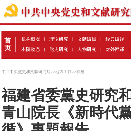
机构概况
|
理论研究
|
文献编辑
|
经典编译
|
首
页
本院动态
|
党史研究
|
人物研究
|
对外翻译
|
中共中央黨史和文獻研究院
>>
地方工作
>>
福建
福建省委黨史研究
青山院長《新時代
循》專題報告