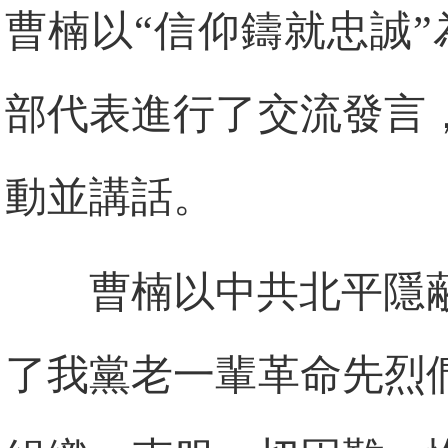
曹楠以“信仰鑄就忠誠
部代表進行了交流發言
動並講話。
曹楠以中共北平隱
了我黨老一輩革命先烈