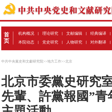
机构概况
|
理论研究
|
文献编辑
|
经典编译
|
首
页
本院动态
|
党史研究
|
人物研究
|
对外翻译
|
中共中央黨史和文獻研究院
>>
地方工作
>>
北京
北京市委黨史研究室
先輩、許黨報國”青
主題活動