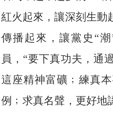
紅火起來，讓深刻生動
傳播起來，讓黨史“潮
員，“要下真功夫，通
這座精神富礦﹔練真本
例﹔求真名聲，更好地