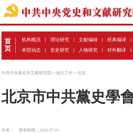
机构概况
|
理论研究
|
文献编辑
|
经典编译
|
首
页
本院动态
|
党史研究
|
人物研究
|
对外翻译
|
中共中央黨史和文獻研究院
>>
地方工作
>>
北京
北京市中共黨史學會
作者：
發布時間：2024-07-01