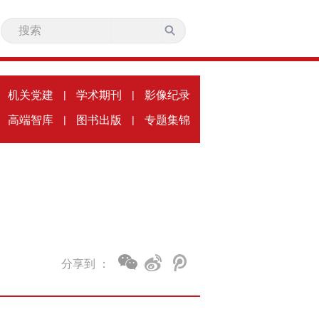
机关党建
|
学术期刊
|
影像纪录
高端智库
|
图书出版
|
专题集锦
分享到 ：