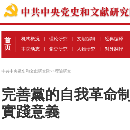
机构概况
|
理论研究
|
文献编辑
|
经典编译
|
首
页
本院动态
|
党史研究
|
人物研究
|
对外翻译
|
中共中央黨史和文獻研究院
>>
理論研究
完善黨的自我革命
實踐意義