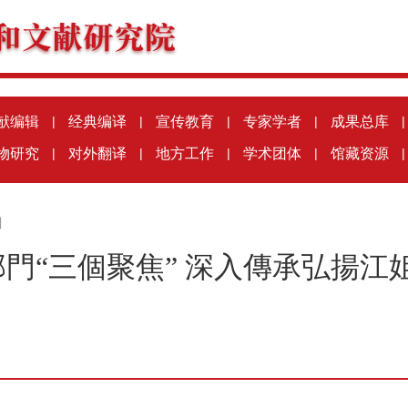
献编辑
|
经典编译
|
宣传教育
|
专家学者
|
成果总库
|
物研究
|
对外翻译
|
地方工作
|
学术团体
|
馆藏资源
|
川
門“三個聚焦” 深入傳承弘揚江