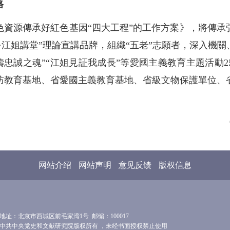
格
色資源傳承好紅色基因“四大工程”的工作方案》，將傳承
·江姐講堂”理論宣講品牌，組織“五老”志願者，深入機
鑄忠誠之魂”“江姐見証我成長”等愛國主義教育主題活動25
防教育基地、省愛國主義教育基地、省級文物保護單位、
网站介绍
网站声明
意见反馈
版权信息
地址：北京市西城区前毛家湾1号 邮编：100017
中共中央党史和文献研究院版权所有 ，未经书面授权禁止使用