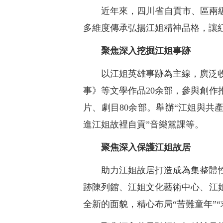
近年來，四川省自貢市、區兩
多維度傳承弘揚江姐精神品格，讓
聚焦深入挖掘江姐事跡
以江姐英雄事跡為主線，廣泛
事》等文學作品20余部，參與創
片、劇目80余部。舉辦“江姐與共
進江姐故裡自貢”音樂黨課等。
聚焦深入保護江姐故居
助力江姐故居打造成為集整體
跡陳列館、江姐文化藝術中心、江
全新的面貌，精心布局“苦難童年”