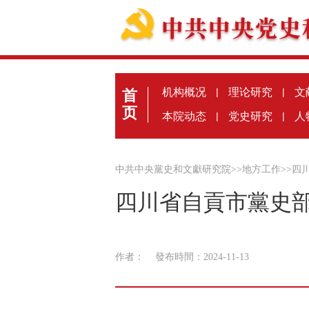
机构概况
|
理论研究
|
文
首
页
本院动态
|
党史研究
|
人
中共中央黨史和文獻研究院
>>
地方工作
>>
四
四川省自貢市黨史部
作者：
發布時間：2024-11-13