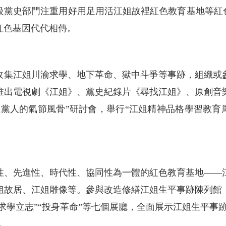
級黨史部門注重用好用足用活江姐故裡紅色教育基地等紅色
紅色基因代代相傳。
收集江姐川渝求學、地下革命、獄中斗爭等事跡，組織或
作推出電視劇《江姐》、黨史紀錄片《尋找江姐》、原創音
產黨人的氣節風骨”研討會，舉行“江姐精神品格學習教育
性、先進性、時代性、協同性為一體的紅色教育基地——
姐故居、江姐雕像等。參與改造修繕江姐生平事跡陳列館
“求學立志”“投身革命”等七個展廳，全面展示江姐生平事