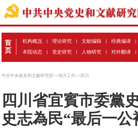
机构概况
|
理论研究
|
文献编辑
|
经典编译
|
首
页
本院动态
|
党史研究
|
人物研究
|
对外翻译
|
中共中央黨史和文獻研究院
>>
地方工作
>>
四川
四川省宜賓市委黨史
史志為民“最后一公