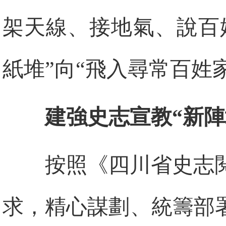
架天線、接地氣、說百
紙堆”向“飛入尋常百姓
建強史志宣教“新陣
按照《四川省史志
求，精心謀劃、統籌部