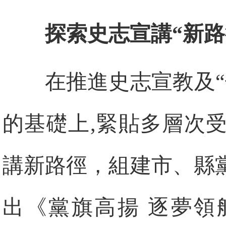
探索史志宣講“新路
在推進史志宣教及
的基礎上,緊貼多層次
講新路徑，組建市、縣
出《黨旗高揚 逐夢領