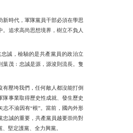
功新時代，軍隊黨員干部必須在學思
中。追求高尚思想境界，樹立不負人
黨忠誠，檢驗的是共產黨員的政治立
則葉茂﹔忠誠是源，源浚則流長。隻
沒有壓垮我們，任何敵人都沒能打倒
軍隊事業取得歷史性成就、發生歷史
矢志不渝因有“根”。當前，國內外形
黨忠誠的重要，共產黨員越要崇尚對
黨、堅定護黨、全力興黨。