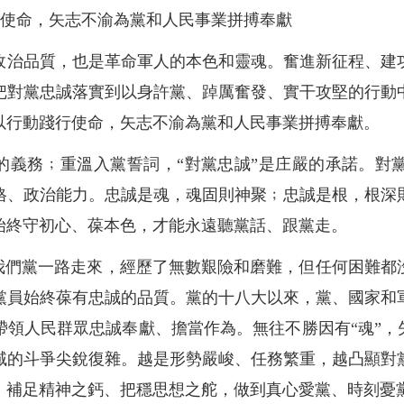
行使命，矢志不渝為黨和人民事業拼搏奉獻
政治品質，也是革命軍人的本色和靈魂。奮進新征程、建
把對黨忠誠落實到以身許黨、踔厲奮發、實干攻堅的行動
以行動踐行使命，矢志不渝為黨和人民事業拼搏奉獻。
確的義務﹔重溫入黨誓詞，“對黨忠誠”是庄嚴的承諾。對
格、政治能力。忠誠是魂，魂固則神聚﹔忠誠是根，根深
始終守初心、葆本色，才能永遠聽黨話、跟黨走。
”我們黨一路走來，經歷了無數艱險和磨難，但任何困難都
黨員始終葆有忠誠的品質。黨的十八大以來，黨、國家和
領人民群眾忠誠奉獻、擔當作為。無往不勝因有“魂”，
域的斗爭尖銳復雜。越是形勢嚴峻、任務繁重，越凸顯對
、補足精神之鈣、把穩思想之舵，做到真心愛黨、時刻憂