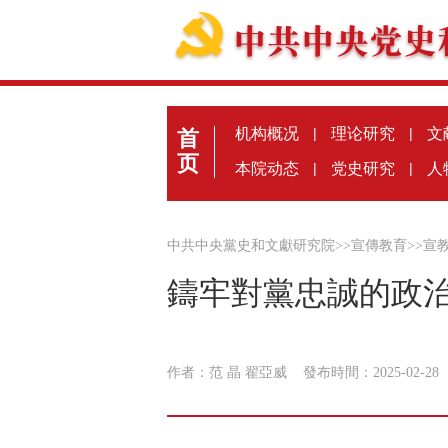
机构概况
|
理论研究
|
文
首
页
本院动态
|
党史研究
|
人
中共中央黨史和文獻研究院
>>
宣傳教育
>>
宣
鑄牢對黨忠誠的政
作者：范 晶 翟亞威
發布時間：2025-02-2