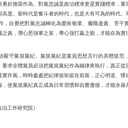
須勇於擔當作為。對黨忠誠是政治標准更是實踐標准，要
與高度。新時代是奮斗者的時代，也是大有可為的時代。
作，自覺把對黨忠誠轉化為愛崗敬業、履職盡責、苦干
職之責，潛心思強軍之策，專心強打贏之能，才能在為實
須嚴守黨規黨紀。黨規黨紀是黨員思想言行的具體規范
，要求全體黨員必須把黨規黨紀作為鐵律來執行，真正從
嚴實作風，時時處處把紀律規矩挺在前面，正心明道、懷
線，使黨規黨紀真正成為日常習慣和自覺遵循，才能永葆
政治工作研究院）