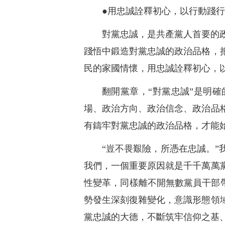
●用忠誠詮釋初心，以行動踐
對黨忠誠，是共產黨人首要的
踐悟中鍛造對黨忠誠的政治品格，
民的家國情懷，用忠誠詮釋初心，
翻開黨章，“對黨忠誠”是明
場、政治方向、政治信念、政治品
有鑄牢對黨忠誠的政治品格，才能
“豈不畏艱險，所憑在忠誠。
我們，一個重要原因就是千千萬萬
性變革，同樣離不開無數黨員干部帶
勢發生深刻復雜變化，意識形態領
黨忠誠的大德，不斷筑牢信仰之基