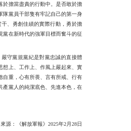
落於擔當盡責的行動中。是否敢於擔
軍隊黨員干部隻有牢記自己的第一身
實干、勇創佳績的實際行動，勇於擔
現黨在新時代的強軍目標而奮斗的征
，嚴守黨規黨紀是對黨忠誠的直接體
思想上、工作上、作風上嚴起來、實
德自重，心有所畏、言有所戒、行有
共產黨人的純潔底色、先進本色，在
來源：《解放軍報》2025年2月28日