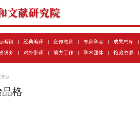
献编辑
|
经典编译
|
宣传教育
|
专家学者
|
成果总库
|
物研究
|
对外翻译
|
地方工作
|
学术团体
|
馆藏资源
|
教普及
治品格
8