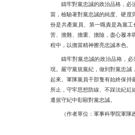
鑄牢對黨忠誠的政治品格，必
當，檢驗著對黨忠誠的純度、硬度
份是共產黨員、第一職責是為黨工
苦、擔難、擔重、擔險，盡心履本
程中，以擔當精神擦亮忠誠本色。
鑄牢對黨忠誠的政治品格，必
現。嚴守黨規黨紀，做到對黨忠誠
起來。軍隊黨員干部隻有始終保持
所止，守牢思想防線、不踩法紀紅
遵規守紀中彰顯對黨忠誠。
（作者單位：軍事科學院軍隊