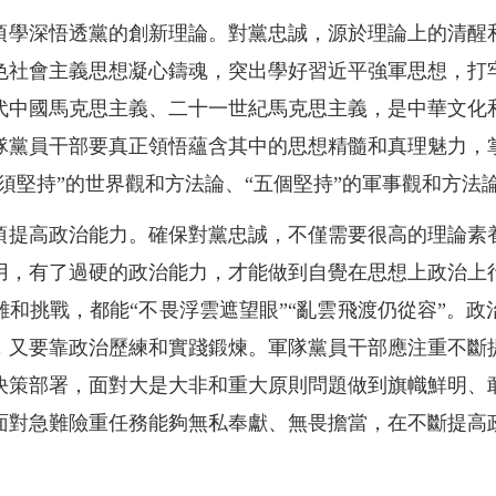
須學深悟透黨的創新理論。對黨忠誠，源於理論上的清醒
色社會主義思想凝心鑄魂，突出學好習近平強軍思想，打
代中國馬克思主義、二十一世紀馬克思主義，是中華文化
隊黨員干部要真正領悟蘊含其中的思想精髓和真理魅力，
須堅持”的世界觀和方法論、“五個堅持”的軍事觀和方法
須提高政治能力。確保對黨忠誠，不僅需要很高的理論素
用，有了過硬的政治能力，才能做到自覺在思想上政治上
和挑戰，都能“不畏浮雲遮望眼”“亂雲飛渡仍從容”。
，又要靠政治歷練和實踐鍛煉。軍隊黨員干部應注重不斷
決策部署，面對大是大非和重大原則問題做到旗幟鮮明、
面對急難險重任務能夠無私奉獻、無畏擔當，在不斷提高