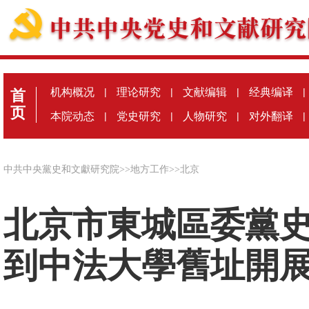
机构概况
|
理论研究
|
文献编辑
|
经典编译
|
首
页
本院动态
|
党史研究
|
人物研究
|
对外翻译
|
中共中央黨史和文獻研究院
>>
地方工作
>>
北京
北京市東城區委黨史
到中法大學舊址開