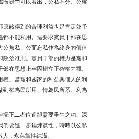
的懺悔錄中可以看出，公私不分、公權
部應該得到的合理利益也是肯定並予
毫都不能私用。這要求黨員干部在思
大公無私、公而忘私作為終身的價值
和政治准則。黨員干部的權力是黨和
干部在思想上牢固樹立正確權力觀、
用權。當黨和國家的利益與個人的利
做到權為民所用、情為民所系、利為
但擺正二者位置卻需要畢生之功。深
我們要進一步錘煉黨性，時時以公私
做人，永葆黨性純潔。