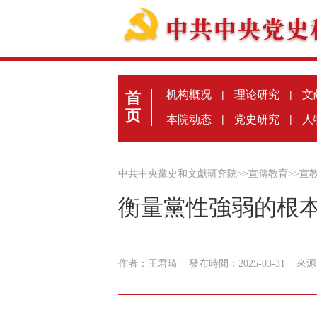
机构概况
|
理论研究
|
文
首
页
本院动态
|
党史研究
|
人
中共中央黨史和文獻研究院
>>
宣傳教育
>>
宣
衡量黨性強弱的根
作者：王君琦
發布時間：2025-03-31
來源