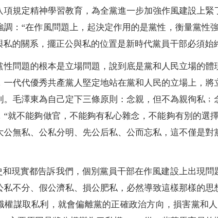
八項規定精神學習教育，為全黨進一步加強作風建設上緊
強調：“在作風問題上，起決定作用的是黨性，衡量黨性強
與私的關系，擺正公與私的位置是新時代黨員干部必須始
黨性問題的根本是立場問題，說到底是黨和人民立場的體
，一代代優秀共產黨人堅定地站在黨和人民的立場上，將
則。毛澤東為自己定下三條原則：念親，但不為親徇私﹔
，“就不能夠做官，不能夠有私心雜念，不能夠有別的選擇
大公無私、公私分明、先公后私、公而忘私，這不僅是對
。
歷史和現實都告訴我們，個別黨員干部在作風建設上出現問
公私不分、假公濟私、損公肥私，必然導致這樣那樣的思
用職權謀取私利，就會偏離黨的正確政治方向，損害黨和人