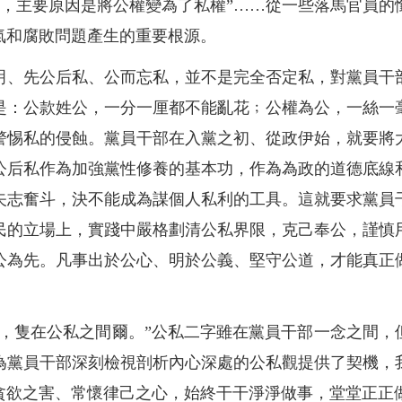
深淵，主要原因是將公權變為了私權”……從一些落馬官員
氣和腐敗問題產生的重要根源。
明、先公后私、公而忘私，並不是完全否定私，對黨員干
是：公款姓公，一分一厘都不能亂花﹔公權為公，一絲一
警惕私的侵蝕。黨員干部在入黨之初、從政伊始，就要將
公后私作為加強黨性修養的基本功，作為為政的道德底線
矢志奮斗，決不能成為謀個人私利的工具。這就要求黨員
民的立場上，實踐中嚴格劃清公私界限，克己奉公，謹慎
公為先。凡事出於公心、明於公義、堅守公道，才能真正
邦，隻在公私之間爾。”公私二字雖在黨員干部一念之間，
為黨員干部深刻檢視剖析內心深處的公私觀提供了契機，
貪欲之害、常懷律己之心，始終干干淨淨做事，堂堂正正