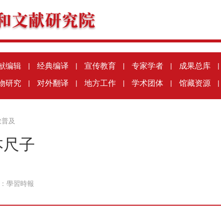
献编辑
|
经典编译
|
宣传教育
|
专家学者
|
成果总库
|
物研究
|
对外翻译
|
地方工作
|
学术团体
|
馆藏资源
|
教普及
本尺子
：
學習時報