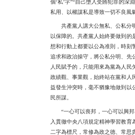
個‘私’字”“自己墮入受賄犯罪的
私用、以權謀私是導致一切不良風
共產黨人講大公無私、公私分
以保障的。共產黨人始終要做到的
想和行動上都要以公為准則，時刻
追求和政治操守，將公私分明、先
人民賦予的，只能用來為黨為人民
政績觀、事業觀，始終站在黨和人
益發生沖突時，毫不猶豫地做到以
民所謀。
“一心可以喪邦，一心可以興
入貫徹中央八項規定精神學習教育
二字為標尺，常修為政之德、常思