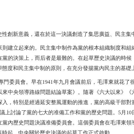
史性創新意義，還在於這一決議創造了集思廣益、民主集
原則建立起來的。民主集中制作為黨的根本組織制度和組
在黨的決策上，而后者是最難的。在起草歷史決議的時候
學態度和民主集中制的原則，在充分發揚黨內民主的基礎
專門委員會。早在1941年九月會議前后，毛澤東就花了
以來中央領導路線問題結論草案》。隨著《六大以來》《
深入，特別是經過延安整風運動的推進，黨的高級干部對
4日會議上討論了黨的七大的准備工作和黨的歷史問題。5月1
立黨內歷史問題決議准備委員會。這個委員會在毛澤東領
這時起，中央關於歷史決議的起草工作正式啟動。