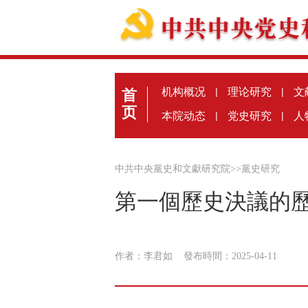
机构概况
|
理论研究
|
文
首
页
本院动态
|
党史研究
|
人
中共中央黨史和文獻研究院
>>
黨史研究
第一個歷史決議的
作者：李君如
發布時間：2025-04-11