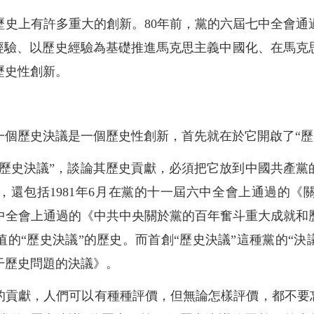
歷史上有許多重大的創新。80年前，黨的六屆七中全會通
史經驗、以歷史經驗為基礎推進馬克思主義中國化、在馬克
歷史性創新。
一個歷史決議是一個歷史性創新，首先就在於它開啟了“歷
“歷史決議”，談論其歷史貢獻，必須把它放到中國共產
，還包括1981年6月在黨的十一屆六中全會上通過的《
屆六中全會上通過的《中共中央關於黨的百年奮斗重大成就
“歷史決議”的歷史。而首創“歷史決議”這種黨的“決議”
干歷史問題的決議》。
的貢獻，人們可以有種種評價，但無論怎樣評價，都不要忘