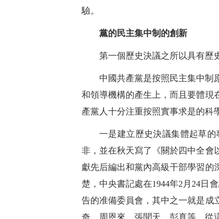
驗。
黨的民主集中制的創新
第一個歷史決議之所以具有歷
中國共產黨是按照民主集中制
和領導機構的產生上，而且要體現
產黨人十分注重按照實事求是的科
一是建立歷史決議集體起草的
非，並在秋天寫了《關於四中全會
獻先后編出和黨內高級干部學習的
楚，中央書記處在1944年2月2
告的准備委員會，其中之一就是成
奇、周恩來、張聞天、彭真等。從