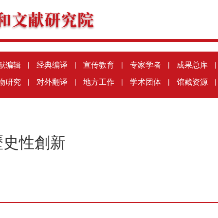
献编辑
|
经典编译
|
宣传教育
|
专家学者
|
成果总库
|
物研究
|
对外翻译
|
地方工作
|
学术团体
|
馆藏资源
|
歷史性創新