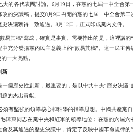
七大的各代表團討論。6月19日，在黨的七屆一中全會第
修改的決議稿，提交8月9日召開的黨的七屆一中全會第二
史決議獲得一致通過。8月12日，正式印成黨內文件。
數易其稿”寫成，確實是事實。需要指出的是，這裡講的
程中充分發揚黨內民主意義上的“數易其稿”。這一民主傳
史的一大亮點。
創新
是一個歷史性創新，最重要的，是以中共中央“歷史決議”
問題的杰出貢獻。
必須有堅強的領導核心和科學的指導思想。中國共產黨自
了毛澤東同志在黨中央和紅軍的領導地位﹔在黨的六屆六中
全會及其通過的歷史決議中，肯定了反映中國革命規律的