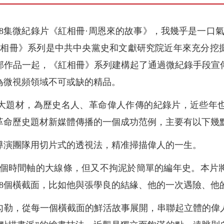
18集微紀錄片《紅相冊·周恩來的故事》，我幾乎是一口
紅相冊》系列是中共中央黨史和文獻研究院近年來充分挖
部作品一起，《紅相冊》系列建構起了通過微紀錄手段宣
為微視頻領域不可或缺的精品。
大題材，為歷史名人、革命偉人作傳的紀錄片，近些年
革命歷史題材新媒體傳播的一個成功范例，主要有以下幾
導演團隊用切片式的透視法，精准掃描偉人的一生。
一個時間軸的大線條，但又不拘泥於簡單的編年史。本片
18個橫截面，比如他與張學良的結緣、他的一次遇險、他
勾勒，從每一個橫截面的鮮活故事展開，串聯起立體的偉