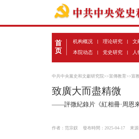
机构概况
|
理论研究
|
文
首
页
本院动态
|
党史研究
|
人
中共中央黨史和文獻研究院
>>
宣傳教育
>>
宣
致廣大而盡精微
——評微紀錄片《紅相冊·周恩
作者：范宗釵
發布時間：2025-04-17
來源