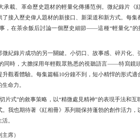
大承載、革命歷史題材的輕量化傳播范例。微紀錄片《
供了接入歷史偉人題材的新接口、新渠道和新方式。每集
事，在茶余飯后討論一個歷史細節——這種“輕量化”的
部微紀錄片成功的另一關鍵。小切口、故事感、碎片化、
的同時，大膽採用年輕觀眾熟悉的視聽語言——特寫鏡
提升觀看體驗。每集篇幅10分鐘不到，短小精悍的形式適
的生命力。
“切片式”的敘事策略，以“精微處見精神”的表現手法和
式。我也期待著《紅相冊》系列能保持蓬勃的創作活力，
生活。
副主席）