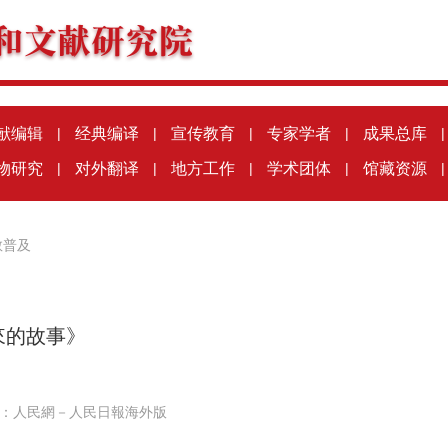
献编辑
|
经典编译
|
宣传教育
|
专家学者
|
成果总库
|
物研究
|
对外翻译
|
地方工作
|
学术团体
|
馆藏资源
|
教普及
來的故事》
：
人民網－人民日報海外版