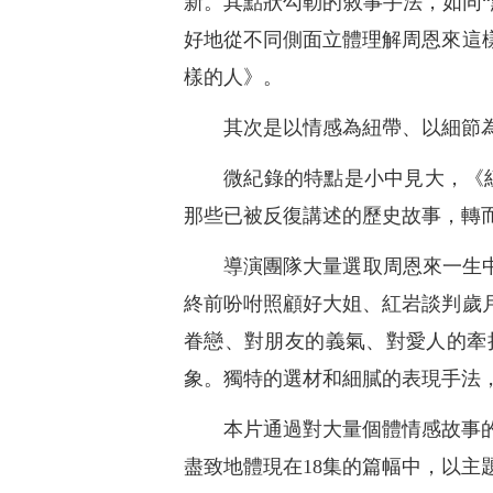
新。其點狀勾勒的敘事手法，如同
好地從不同側面立體理解周恩來這
樣的人》。
其次是以情感為紐帶、以細節
微紀錄的特點是小中見大，《
那些已被反復講述的歷史故事，轉
導演團隊大量選取周恩來一生
終前吩咐照顧好大姐、紅岩談判歲
眷戀、對朋友的義氣、對愛人的牽
象。獨特的選材和細膩的表現手法
本片通過對大量個體情感故事
盡致地體現在18集的篇幅中，以主