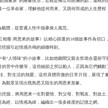
“點描畫派”的繪畫技法，近觀是獨立而飽滿的點，遠眺則
樣一位革命家，理解他從何而來、又因何而成的人生歷程
為載體，從普通人性中描摹偉人風范。
紅相冊·周恩來的故事》以精心篩選的18個故事作為切口
而挖掘引起情感共鳴的細微時刻。
中有“人情味”的小故事，比如他聽聞父親去世跪在靈前守
月的苦中作樂等，這些細節之所以動人，正因為它們觸動
挂、對生活的熱愛。這些具體而微的日常片段，展現了
，為觀眾呈現出既熟悉又陌生的周恩來形象。
的挖掘，將周恩來一生對愛情、對父母、對戰友、對故土
題為經、以情感為緯，編織出一張多維度的記憶之網。