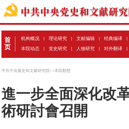
机构概况
|
理论研究
|
文献编辑
|
经典编译
|
首
页
本院动态
|
党史研究
|
人物研究
|
对外翻译
|
中共中央黨史和文獻研究院
>>
本院動態
進一步全面深化改
術研討會召開