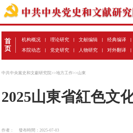
机构概况
|
理论研究
|
文献编辑
|
经典编译
|
首
页
本院动态
|
党史研究
|
人物研究
|
对外翻译
|
中共中央黨史和文獻研究院
>>
地方工作
>>
山東
2025山東省紅色
作者：
發布時間：2025-07-03