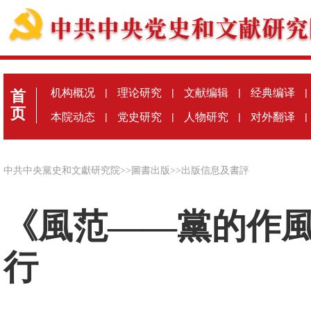
机构概况
|
理论研究
|
文献编辑
|
经典编译
|
首
页
本院动态
|
党史研究
|
人物研究
|
对外翻译
|
中共中央黨史和文獻研究院
>>
圖書出版
>>
出版信息及書評
《風范——黨的作
行