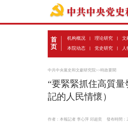
机构概况
|
理论研究
|
文
首
页
本院动态
|
党史研究
|
人
中共中央黨史和文獻研究院
>>
時政要聞
“要緊緊抓住高質量
記的人民情懷）
作者：本報記者 李心萍 邱超奕
發布時間：20