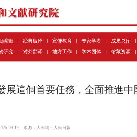
献编辑
|
经典编译
|
宣传教育
|
专家学者
|
成果总库
|
物研究
|
对外翻译
|
地方工作
|
学术团体
|
馆藏资源
|
發展這個首要任務，全面推進中
25-09-19
來源：
人民網－人民日報