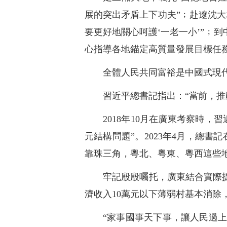
展的突出矛盾上下功夫”﹔赴遼沈
要更好地關心呵護‘一老一小’”﹔
心指導各地錨定高質量發展目標任
全體人民共同富裕是中國式現
習近平總書記指出：“當前，推
2018年10月在廣東考察時
元結構問題”。2023年4月，總
靠珠三角，粵北、粵東、粵西這些
牢記殷殷囑托，廣東結合實際提
濟收入10萬元以下薄弱村基本消除，1
“家事國事天下事，讓人民過