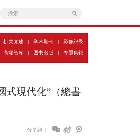
机关党建
|
学术期刊
|
影像纪录
高端智库
|
图书出版
|
专题集锦
國式現代化”（總書
分享到 ：