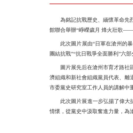
為銘記抗戰歷史、緬懷革命先
館聯合舉辦“崢嶸歲月 烽火壯歌—
此次圖片展由“日軍在滄州的暴行
團結抗戰”“抗日戰爭全面勝利”六
圖片展先后在滄州市育才路社
濟組織和新社會組織黨員代表、離退
市委黨史研究室工作人員的講解中
此次圖片展進一步弘揚了偉大抗
情懷，從黨史中汲取奮進力量，為