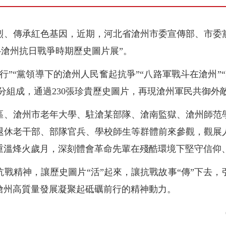
烈、傳承紅色基因，近期，河北省滄州市委宣傳部、市委
—滄州抗日戰爭時期歷史圖片展”。
”“黨領導下的滄州人民奮起抗爭”“八路軍戰斗在滄州”“
部分組成，通過230張珍貴歷史圖片，再現滄州軍民共御
區、滄州市老年大學、駐滄某部隊、滄南監獄、滄州師范
休老干部、部隊官兵、學校師生等群體前來參觀，觀展人
重溫烽火歲月，深刻體會革命先輩在殘酷環境下堅守信仰
戰精神，讓歷史圖片“活”起來，讓抗戰故事“傳”下去
滄州高質量發展凝聚起砥礪前行的精神動力。