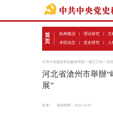
机构概况
|
理论研究
|
文
首
页
本院动态
|
党史研究
|
人
中共中央黨史和文獻研究院
>>
地方工作
>>
河
河北省滄州市舉辦“
展”
作者：
發布時間：2025-10-09