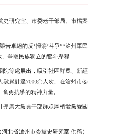
黨史研究室、市委老干部局、市檔案
艱苦卓絕的反‘掃蕩’斗爭”“滄州軍民
外敵、爭取民族獨立的奮斗歷程。
學院等處展出，吸引社區群眾、新經
數累計達7000余人次。在滄州市委
、奮勇抗爭的精神力量。
，引導廣大黨員干部群眾厚植愛黨愛國
（河北省滄州市委黨史研究室 供稿）