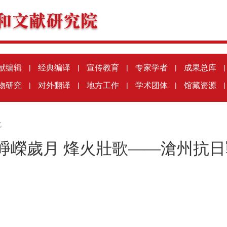
献编辑
|
经典编译
|
宣传教育
|
专家学者
|
成果总库
|
物研究
|
对外翻译
|
地方工作
|
学术团体
|
馆藏资源
|
北
崢嶸歲月 烽火壯歌——滄州抗