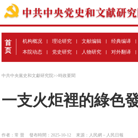
机构概况
|
理论研究
|
文献编辑
|
经典编译
|
首
页
本院动态
|
党史研究
|
人物研究
|
对外翻译
|
中共中央黨史和文獻研究院
>>
時政要聞
一支火炬裡的綠色
作者：常 晉
發布時間：2025-10-12
來源：
人民網－人民日報