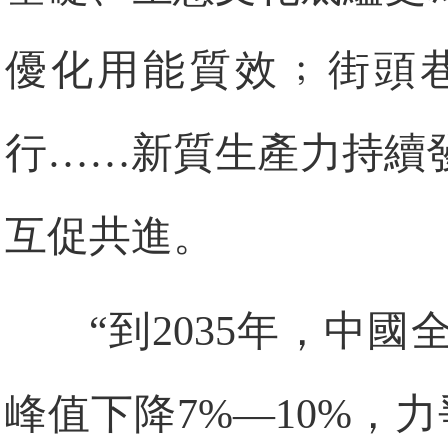
優化用能質效﹔街頭
行……新質生產力持續
互促共進。
“到2035年，中
峰值下降7%—10%，