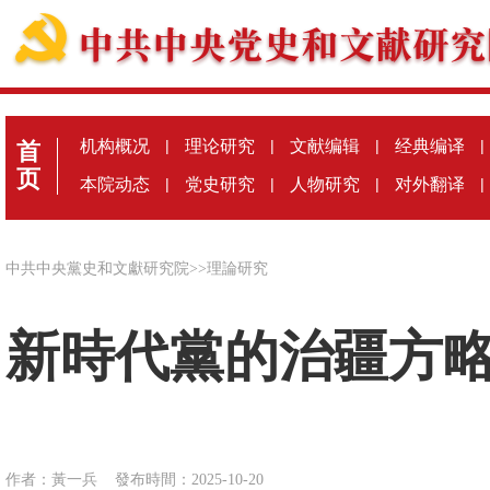
机构概况
|
理论研究
|
文献编辑
|
经典编译
|
首
页
本院动态
|
党史研究
|
人物研究
|
对外翻译
|
中共中央黨史和文獻研究院
>>
理論研究
新時代黨的治疆方
作者：黃一兵
發布時間：2025-10-20