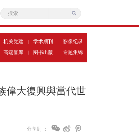
机关党建
|
学术期刊
|
影像纪录
高端智库
|
图书出版
|
专题集锦
民族偉大復興與當代世
分享到 ：