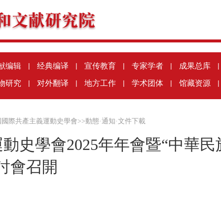
献编辑
|
经典编译
|
宣传教育
|
专家学者
|
成果总库
|
物研究
|
对外翻译
|
地方工作
|
学术团体
|
馆藏资源
|
國國際共產主義運動史學會
>>
動態·通知·文件下載
動史學會2025年年會暨“中華
討會召開