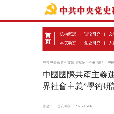
机构概况
|
理论研究
|
文
首
页
本院动态
|
党史研究
|
人
中共中央黨史和文獻研究院
>>
學術團體
>>
中
中國國際共產主義運
界社會主義”學術研
作者：
發布時間：2025-11-06