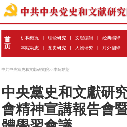
机构概况
|
理论研究
|
文献编辑
|
经典编译
|
首
页
本院动态
|
党史研究
|
人物研究
|
对外翻译
|
中共中央黨史和文獻研究院
>>
本院動態
中央黨史和文獻研
會精神宣講報告會
體學習會議