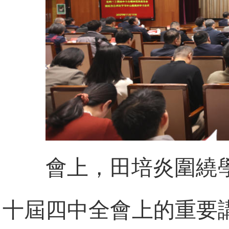
會上，田培炎圍繞
十屆四中全會上的重要