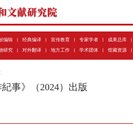
献编辑
|
经典编译
|
宣传教育
|
专家学者
|
成果总库
|
物研究
|
对外翻译
|
地方工作
|
学术团体
|
馆藏资源
|
京
紀事》（2024）出版