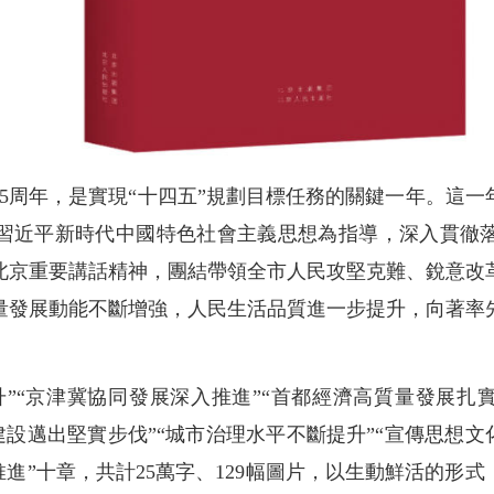
立75周年，是實現“十四五”規劃目標任務的關鍵一年。這
習近平新時代中國特色社會主義思想為指導，深入貫徹
北京重要講話精神，團結帶領全市人民攻堅克難、銳意改
量發展動能不斷增強，人民生活品質進一步提升，向著率
”“京津冀協同發展深入推進”“首都經濟高質量發展扎
京建設邁出堅實步伐”“城市治理水平不斷提升”“宣傳思想文
推進”十章，共計25萬字、129幅圖片，以生動鮮活的形