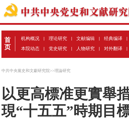
机构概况
|
理论研究
|
文献编辑
|
经典编译
|
首
页
本院动态
|
党史研究
|
人物研究
|
对外翻译
|
中共中央黨史和文獻研究院
>>
理論研究
以更高標准更實舉措
現“十五五”時期目