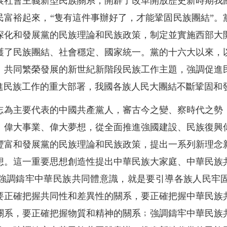
展社會主義新型民族關系，開辟了改革開放歷史新時期我
民富裕起來，“隻有這件事辦好了，才能鞏固民族團結”。
深化和發展黨的民族理論和民族政策，制定並實施西部大
護了民族團結、社會穩定、國家統一。黨的十六大以來，
、共同繁榮發展的新世紀新階段民族工作主題，強調促進
進民族工作的重大部署，我國各族人民大團結不斷鞏固和
志為主要代表的中國共產黨人，審古今之變、察時代之勢
、偉大事業、偉大夢想，從全面推進強國建設、民族復興
豐富和發展黨的民族理論和民族政策，提出一系列新理念
想。這一重要思想創造性提出中華民族大家庭、中華民族
強調鑄牢中華民族共同體意識，就是要引導各族人民牢
要正確把握共同性和差異性的關系，要正確把握中華民族
關系，要正確把握物質和精神的關系﹔強調鑄牢中華民族