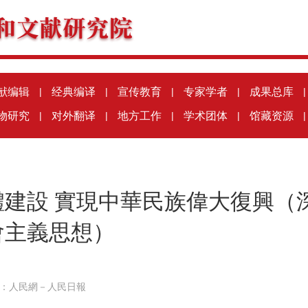
献编辑
|
经典编译
|
宣传教育
|
专家学者
|
成果总库
|
物研究
|
对外翻译
|
地方工作
|
学术团体
|
馆藏资源
|
體建設 實現中華民族偉大復興（
會主義思想）
：
人民網－人民日報