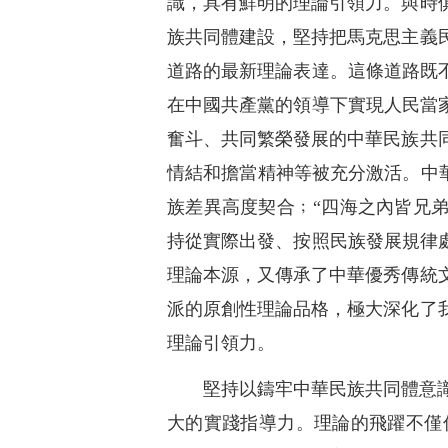
識，具有鮮明的理論引領力。與時
族共同體建設，堅持把馬克思主義
道路的最新理論表達。這條道路既
在中國共產黨的領導下實現人民當
奮斗、共同繁榮發展的中華民族共
情結和擔當精神等被充分激活。中華
族差異高度契合﹔“四海之內皆兄弟
持從實際出發、按照民族發展規律
理論本源，又傳承了中華優秀傳統
派的原創性理論品格，極大深化了
理論引領力。
堅持以鑄牢中華民族共同體意
大的實踐指導力。理論的飛躍不僅