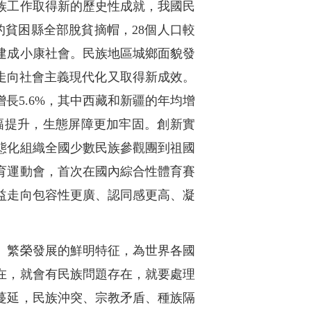
族工作取得新的歷史性成就，我國民
的貧困縣全部脫貧摘帽，28個人口較
建成小康社會。民族地區城鄉面貌發
走向社會主義現代化又取得新成效。
均增長5.6%，其中西藏和新疆的年均增
大幅提升，生態屏障更加牢固。創新實
態化組織全國少數民族參觀團到祖國
育運動會，首次在國內綜合性體育賽
益走向包容性更廣、認同感更高、凝
、繁榮發展的鮮明特征，為世界各國
在，就會有民族問題存在，就要處理
蔓延，民族沖突、宗教矛盾、種族隔