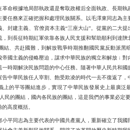
在革命根據地局部執政還是奪取政權后全面執政、長期執
主要任務來正確把握和處理民族關系。以毛澤東同志為主
義、封建主義、官僚資本主義“三座大山”。從黨的二大提
流，到長征時期紅軍依靠各族人民支援和幫助順利到達陝
團結、共赴國難，到解放戰爭時期推翻國民黨反動派黑
脫帝國主義的侵略壓迫，謀求中華民族的獨立和解放﹔對
這一時期解決民族問題的中心任務。隨著中華人民共和國
宣告中華民族任人宰割、飽受欺凌的時代一去不復返了，
義上的平等團結進步，實現了中華民族發展史上最廣泛
，人民的團結，國內各民族的團結，這是我們的事業必定要
驗的高度概括。
鄧小平同志為主要代表的中國共產黨人，重新確立了我國