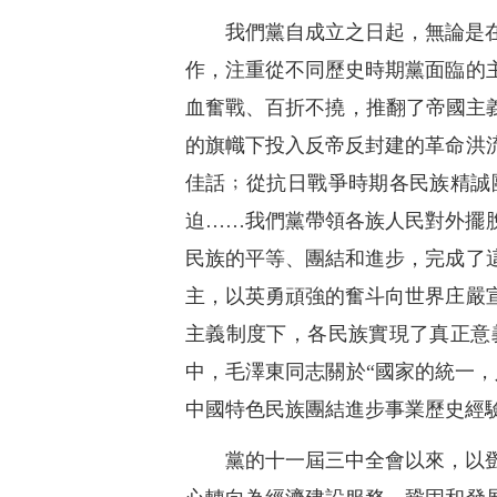
我們黨自成立之日起，無論是
作，注重從不同歷史時期黨面臨的
血奮戰、百折不撓，推翻了帝國主
的旗幟下投入反帝反封建的革命洪
佳話﹔從抗日戰爭時期各民族精誠
迫……我們黨帶領各族人民對外擺
民族的平等、團結和進步，完成了
主，以英勇頑強的奮斗向世界庄嚴
主義制度下，各民族實現了真正意
中，毛澤東同志關於“國家的統一
中國特色民族團結進步事業歷史經
黨的十一屆三中全會以來，以