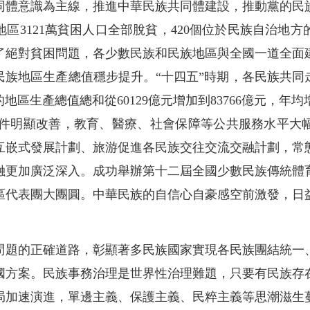
同體意識為主線，推進中華民族共同體建設，推動黨的民
區3121萬貧困人口全部脫貧，420個位於民族自治地方
了絕對貧困問題，各少數民族和民族地區與全國一道全面
民族地區生產總值穩步提升。“十四五”時期，各民族共同
區的地區生產總值總和從60129億元增加到83766億元，年
設施條件明顯改善，教育、醫療、社會保障等公共服務水平
互嵌式發展計劃、旅游促進各民族交往交流交融計劃，常
融更加廣泛深入。成功舉辦第十二屆全國少數民族傳統體
區代表團大團圓。中華民族的自信心自豪感空前激發，日
問題的正確道路，彰顯著多民族國家實現各民族團結統一
國方案。民族事務治理是世界性治理難題，只要有民族存
局加速演進，單邊主義、保護主義、民粹主義等思潮滋生