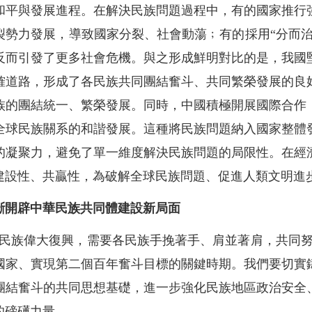
和平與發展進程。在解決民族問題過程中，有的國家推行
裂勢力發展，導致國家分裂、社會動蕩﹔有的採用“分而治
反而引發了更多社會危機。與之形成鮮明對比的是，我國
確道路，形成了各民族共同團結奮斗、共同繁榮發展的良
族的團結統一、繁榮發展。同時，中國積極開展國際合作
全球民族關系的和諧發展。這種將民族問題納入國家整體
的凝聚力，避免了單一維度解決民族問題的局限性。在經
建設性、共贏性，為破解全球民族問題、促進人類文明進
斷開辟中華民族共同體建設新局面
華民族偉大復興，需要各民族手挽著手、肩並著肩，共同努
國家、實現第二個百年奮斗目標的關鍵時期。我們要切實
團結奮斗的共同思想基礎，進一步強化民族地區政治安全
的磅礡力量。