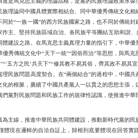
俱進是馬克思主義的理論品格，是黨的民族理論政策永葆
民族理論同中國具體實際相結合、同中華優秀傳統文化相
不同於“一族一國”的西方民族國家之路，也不同於傳統封
家作主、堅持民族區域自治、各民族平等團結互助和諧、多
同體建設之路。在馬克思主義真理力量的指引下，中華優
優秀傳統文化中“天下一統”“因俗而治”等思想，與馬
”“‘五方之民’共天下”“修其教不易其俗，齊其政不易其
處理民族問題高度契合。在“兩個結合”的過程中，中國共
文化的根脈，賡續了中國共產黨人一以貫之的思想主張，
我們黨對民族問題和民族工作的規律性認識，使推進中華
識為主線，推進中華民族共同體建設，推動新時代黨的民
僅體現在邏輯的自洽自証上，歸根到底要體現在回答實