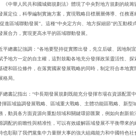
。《中華人民共和國城鄉規劃法》體現了中央對地方規劃的統籌
發展定位，科學編制實施方案，實現戰略目標層層傳導、任務逐級
“促進區域聯動發展”。這種“中央定方向、地方探細節”的互動
發展合力，實現更高水平的區域聯動發展。
近平總書記強調：“各地要堅持從實際出發，先立后破、因地制宜
賦予地方一定的自主權，這對鼓勵各地充分發揮政策靈活性、探
基礎和區位條件，在落實國家發展戰略的同時，制定符合本地實
展格局。
平總書記指出：“中長期發展規劃既能充分發揮市場在資源配置
“發揮區域協調發展戰略、區域重大戰略、主體功能區戰略、新型
務，動員各方面資源向重點領域和關鍵環節匯聚，例如向創新前
源調配的前瞻性與精准性，可以有效緩解區域發展不平衡帶來的
時也彰顯了我們黨集中力量辦大事的強大組織能力和中國特色社