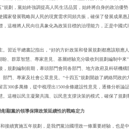
五五”規劃，黨始終強調提高人民生活品質，始終將自身的政治優
使國家發展戰略與人民的現實需求同頻共振，確保了發展成果惠
標，這種將人民向往具象化為政策目標的治理能力，正是中國式
主。習近平總書記指出，“好的方針政策和發展規劃都應該順應
會期盼、群眾智慧、專家意見、基層經驗充分吸收到規劃編制中來
接，規劃編制前期，牽頭部門會同各部門、地方政府及科研機構
、部門、專家及社會公眾意見。“十四五”規劃開啟了網絡問政的方
言300多萬條，從中梳理出1500余條建設性意見，逐條分析
慧。這種以民主凝聚共識、以民意支撐決策的模式，確保了規劃
生動彰顯黨的領導保障政策延續性的戰略定力
定和接續實施五年規劃，是我們黨治國理政一條重要經驗，也是