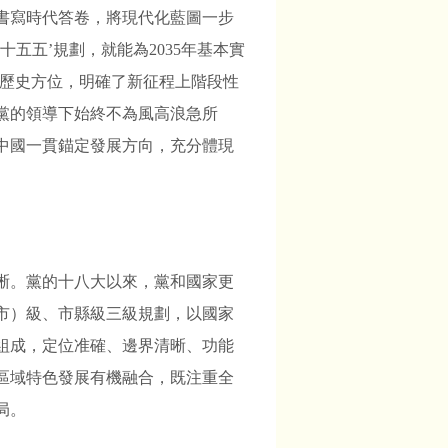
書寫時代答卷，將現代化藍圖一步
五五’規劃，就能為2035年基本實
的歷史方位，明確了新征程上階段性
黨的領導下始終不為風高浪急所
中國一貫錨定發展方向，充分體現
晰。黨的十八大以來，黨和國家更
市）級、市縣級三級規劃，以國家
組成，定位准確、邊界清晰、功能
區域特色發展有機融合，既注重全
局。