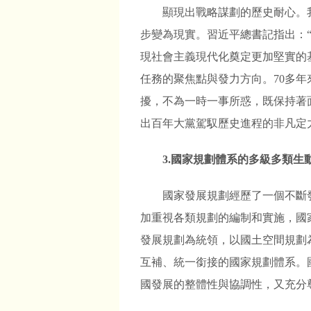
顯現出戰略謀劃的歷史耐心。
步變為現實。習近平總書記指出：“
現社會主義現代化奠定更加堅實的
任務的聚焦點與發力方向。70多
擾，不為一時一事所惑，既保持著
出百年大黨駕馭歷史進程的非凡定
3.國家規劃體系的多級多類
國家發展規劃經歷了一個不斷
加重視各類規劃的編制和實施，國
發展規劃為統領，以國土空間規劃
互補、統一銜接的國家規劃體系。
國發展的整體性與協調性，又充分