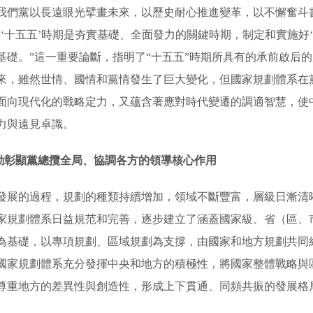
我們黨以長遠眼光擘畫未來，以歷史耐心推進變革，以不懈奮斗
‘十五五’時期是夯實基礎、全面發力的關鍵時期，制定和實施好‘十
基礎。”這一重要論斷，指明了“十五五”時期所具有的承前啟后
年來，雖然世情、國情和黨情發生了巨大變化，但國家規劃體系在
面向現代化的戰略定力，又蘊含著應對時代變遷的調適智慧，使
力與遠見卓識。
生動彰顯黨總攬全局、協調各方的領導核心作用
發展的過程，規劃的種類持續增加，領域不斷豐富，層級日漸清
家規劃體系日益規范和完善，逐步建立了涵蓋國家級、省（區、
為基礎，以專項規劃、區域規劃為支撐，由國家和地方規劃共同
國家規劃體系充分發揮中央和地方的積極性，將國家整體戰略與
尊重地方的差異性與創造性，形成上下貫通、同頻共振的發展格