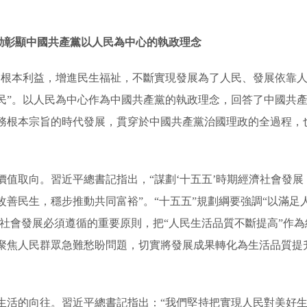
生動彰顯中國共產黨以人民為中心的執政理念
民根本利益，增進民生福祉，不斷實現發展為了人民、發展依靠
民”。以人民為中心作為中國共產黨的執政理念，回答了中國共
務根本宗旨的時代發展，貫穿於中國共產黨治國理政的全過程，
價值取向。習近平總書記指出，“謀劃‘十五五’時期經濟社會發
改善民生，穩步推動共同富裕”。“十五五”規劃綱要強調“以滿足
濟社會發展必須遵循的重要原則，把“人民生活品質不斷提高”作
聚焦人民群眾急難愁盼問題，切實將發展成果轉化為生活品質提
生活的向往。習近平總書記指出：“我們堅持把實現人民對美好