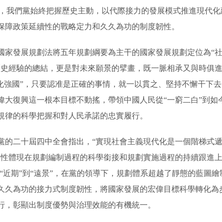
規劃，我們黨始終把握歷史主動，以代際接力的發展模式推進現代
保障政策延續性的戰略定力和久久為功的制度韌性。
國家發展規劃法將五年規劃綱要為主干的國家發展規劃定位為“
歷史經驗的總結，更是對未來願景的擘畫，既一脈相承又與時俱進。
代化強國”，只要認准是正確的事情，就一以貫之、堅持不懈干下
偉大復興這一根本目標不動搖，帶領中國人民從“一窮二白”到如
規律的科學把握和對人民承諾的忠實履行。
黨的二十屆四中全會指出，“實現社會主義現代化是一個階梯式
性體現在規劃編制過程的科學銜接和規劃實施過程的持續跟進上。
從“近期”到“遠景”，在黨的領導下，規劃體系超越了靜態的藍圖
久久為功的接力式制度韌性，將國家發展的宏偉目標科學轉化為
行，彰顯出制度優勢與治理效能的有機統一。