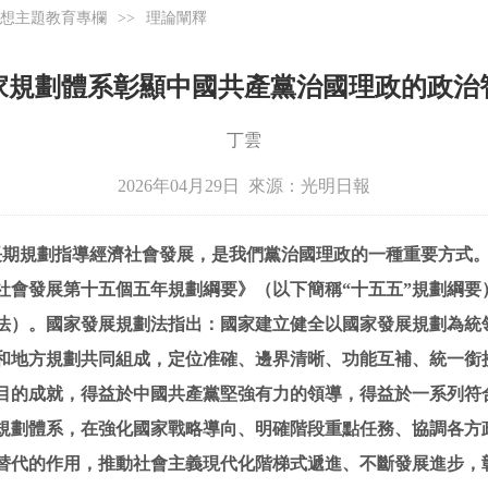
想主題教育專欄
>>
理論闡釋
家規劃體系彰顯中國共產黨治國理政的政治
丁雲
2026年04月29日 來源：
光明日報
長期規劃指導經濟社會發展，是我們黨治國理政的一種重要方式。
社會發展第十五個五年規劃綱要》（以下簡稱“十五五”規劃綱要
法）。國家發展規劃法指出：國家建立健全以國家發展規劃為統
和地方規劃共同組成，定位准確、邊界清晰、功能互補、統一銜
目的成就，得益於中國共產黨堅強有力的領導，得益於一系列符
規劃體系，在強化國家戰略導向、明確階段重點任務、協調各方
替代的作用，推動社會主義現代化階梯式遞進、不斷發展進步，