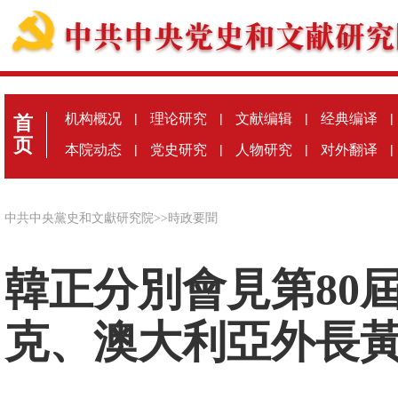
机构概况
|
理论研究
|
文献编辑
|
经典编译
|
首
页
本院动态
|
党史研究
|
人物研究
|
对外翻译
|
中共中央黨史和文獻研究院
>>
時政要聞
韓正分別會見第80
克、澳大利亞外長