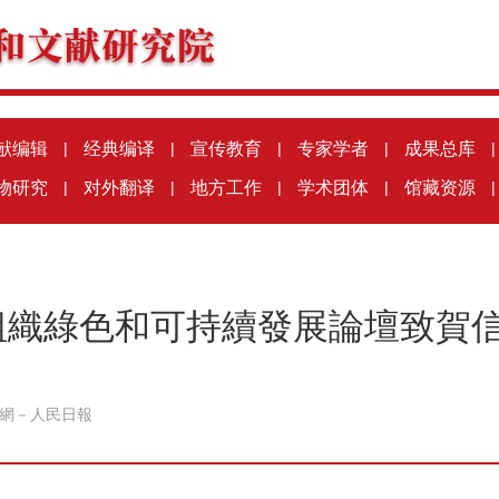
献编辑
|
经典编译
|
宣传教育
|
专家学者
|
成果总库
|
物研究
|
对外翻译
|
地方工作
|
学术团体
|
馆藏资源
|
組織綠色和可持續發展論壇致賀
網－人民日報