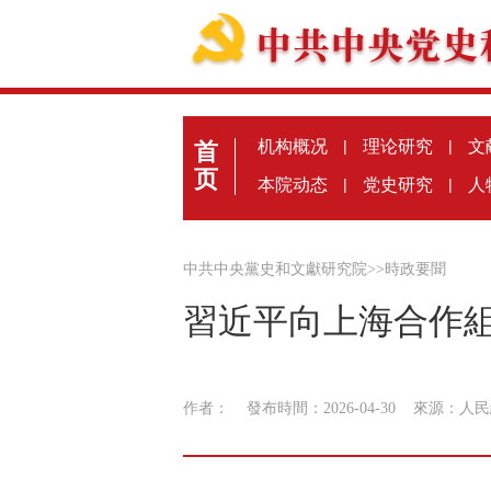
机构概况
|
理论研究
|
文
首
页
本院动态
|
党史研究
|
人
中共中央黨史和文獻研究院
>>
時政要聞
習近平向上海合作
作者：
發布時間：2026-04-30
來源：
人民