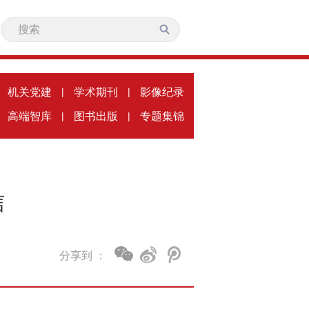
机关党建
|
学术期刊
|
影像纪录
高端智库
|
图书出版
|
专题集锦
信
分享到 ：