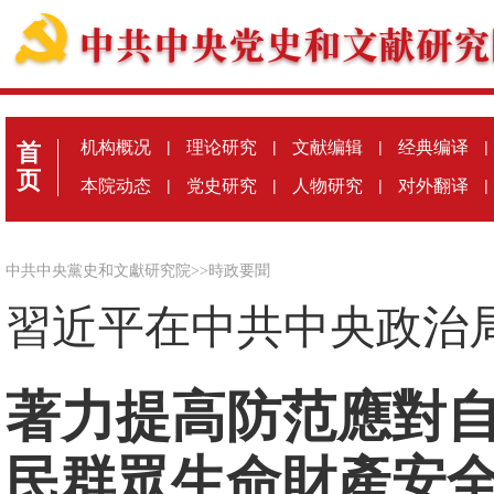
机构概况
|
理论研究
|
文献编辑
|
经典编译
|
首
页
本院动态
|
党史研究
|
人物研究
|
对外翻译
|
中共中央黨史和文獻研究院
>>
時政要聞
習近平在中共中央政治
著力提高防范應對自
民群眾生命財產安