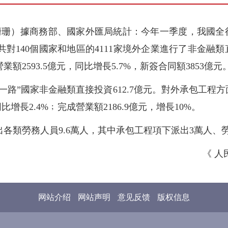
珊珊）據商務部、國家外匯局統計：今年一季度，我國全行業
共對140個國家和地區的4111家境外企業進行了非金融類直
2593.5億元，同比增長5.7%，新簽合同額3853億元
一路”國家非金融類直接投資612.7億元。對外承包工程
比增長2.4%﹔完成營業額2186.9億元，增長10%。
各類勞務人員9.6萬人，其中承包工程項下派出3萬人、勞
《 人民
网站介绍
网站声明
意见反馈
版权信息