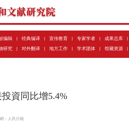
献编辑
|
经典编译
|
宣传教育
|
专家学者
|
成果总库
|
物研究
|
对外翻译
|
地方工作
|
学术团体
|
馆藏资源
|
投資同比增5.4%
網－人民日報