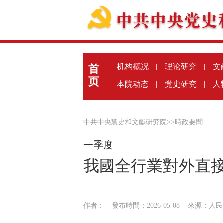
机构概况
|
理论研究
|
文
首
页
本院动态
|
党史研究
|
人
中共中央黨史和文獻研究院
>>
時政要聞
一季度
我國全行業對外直接
作者：
發布時間：2026-05-08
來源：
人民