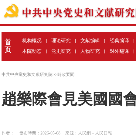
机构概况
|
理论研究
|
文献编辑
|
经典编译
|
首
页
本院动态
|
党史研究
|
人物研究
|
对外翻译
|
中共中央黨史和文獻研究院
>>
時政要聞
趙樂際會見美國國
作者：
發布時間：2026-05-08
來源：
人民網－人民日報