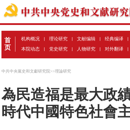
机构概况
|
理论研究
|
文献编辑
|
经典编译
|
首
页
本院动态
|
党史研究
|
人物研究
|
对外翻译
|
中共中央黨史和文獻研究院
>>
理論研究
為民造福是最大政
時代中國特色社會