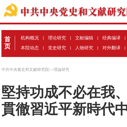
机构概况
|
理论研究
|
文献编辑
|
经典编译
|
首
页
本院动态
|
党史研究
|
人物研究
|
对外翻译
|
中共中央黨史和文獻研究院
>>
理論研究
堅持功成不必在我
貫徹習近平新時代