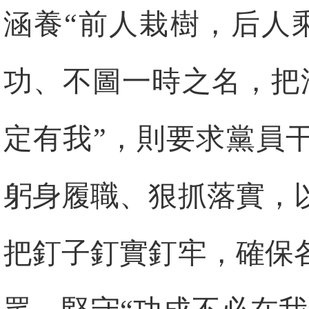
涵養“前人栽樹，后人
功、不圖一時之名，把
定有我”，則要求黨員
躬身履職、狠抓落實，
把釘子釘實釘牢，確保