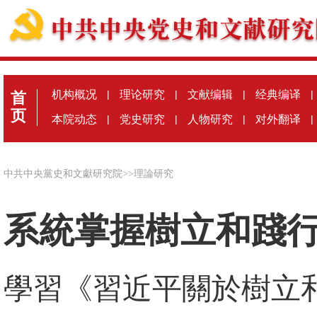
机构概况
|
理论研究
|
文献编辑
|
经典编译
|
首
页
本院动态
|
党史研究
|
人物研究
|
对外翻译
|
中共中央黨史和文獻研究院
>>
理論研究
系統掌握樹立和踐
學習《習近平關於樹立