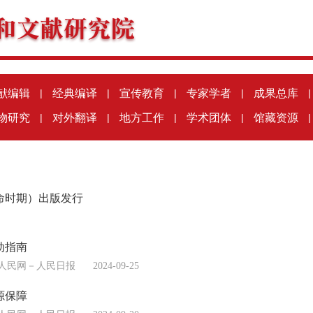
献编辑
|
经典编译
|
宣传教育
|
专家学者
|
成果总库
|
物研究
|
对外翻译
|
地方工作
|
学术团体
|
馆藏资源
|
命时期）出版发行
动指南
人民网－人民日报
2024-09-25
源保障