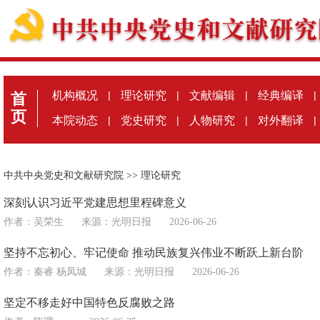
机构概况
|
理论研究
|
文献编辑
|
经典编译
|
首
页
本院动态
|
党史研究
|
人物研究
|
对外翻译
|
中共中央党史和文献研究院
>>
理论研究
深刻认识习近平党建思想里程碑意义
作者：吴荣生
来源：
光明日报
2026-06-26
坚持不忘初心、牢记使命 推动民族复兴伟业不断跃上新台阶
作者：秦睿 杨凤城
来源：
光明日报
2026-06-26
坚定不移走好中国特色反腐败之路