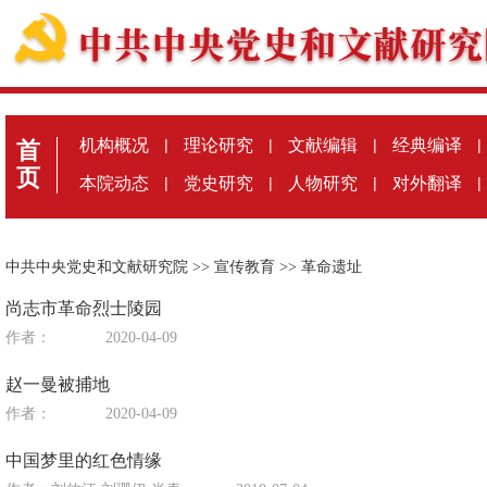
机构概况
|
理论研究
|
文献编辑
|
经典编译
|
首
页
本院动态
|
党史研究
|
人物研究
|
对外翻译
|
中共中央党史和文献研究院
>>
宣传教育
>>
革命遗址
尚志市革命烈士陵园
作者：
2020-04-09
赵一曼被捕地
作者：
2020-04-09
中国梦里的红色情缘